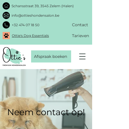
Schansstraat 39, 3545 Zelem (Halen)
info@ottieshondensalon.be
Contact
+32 474 07 18 50
Tarieven
Ottie's Dog Essentials
Afspraak boeken
Neem contact op!