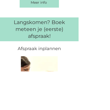
Meer info
Langskomen? Boek
meteen je (eerste)
afspraak!
Afspraak inplannen
Wil je graag (een eerste keer)